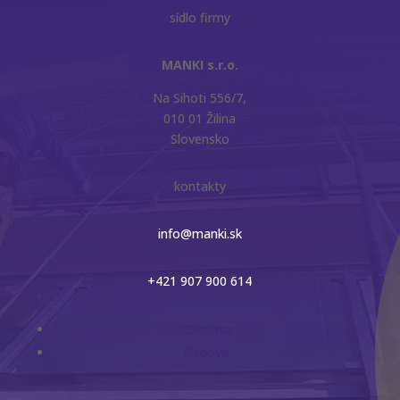
sídlo firmy
MANKI s.r.o.
Na Sihoti 556/7,
010 01 Žilina
Slovensko
kontakty
info@manki.sk
+421 907 900 614
Sledova
Sledova