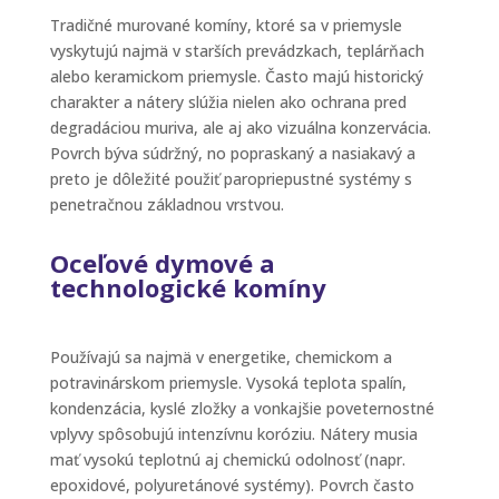
Tradičné murované komíny, ktoré sa v priemysle
vyskytujú najmä v starších prevádzkach, teplárňach
alebo keramickom priemysle. Často majú historický
charakter a nátery slúžia nielen ako ochrana pred
degradáciou muriva, ale aj ako vizuálna konzervácia.
Povrch býva súdržný, no popraskaný a nasiakavý a
preto je dôležité použiť paropriepustné systémy s
penetračnou základnou vrstvou.
Oceľové dymové a
technologické komíny
Používajú sa najmä v energetike, chemickom a
potravinárskom priemysle. Vysoká teplota spalín,
kondenzácia, kyslé zložky a vonkajšie poveternostné
vplyvy spôsobujú intenzívnu koróziu. Nátery musia
mať vysokú teplotnú aj chemickú odolnosť (napr.
epoxidové, polyuretánové systémy). Povrch často