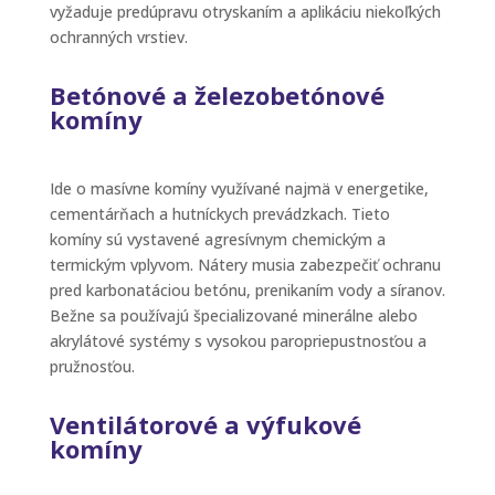
vyžaduje predúpravu otryskaním a aplikáciu niekoľkých
ochranných vrstiev.
Betónové a železobetónové
komíny
Ide o masívne komíny využívané najmä v energetike,
cementárňach a hutníckych prevádzkach. Tieto
komíny sú vystavené agresívnym chemickým a
termickým vplyvom. Nátery musia zabezpečiť ochranu
pred karbonatáciou betónu, prenikaním vody a síranov.
Bežne sa používajú špecializované minerálne alebo
akrylátové systémy s vysokou paropriepustnosťou a
pružnosťou.
Ventilátorové a výfukové
komíny