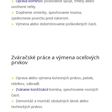
►
Oprava komínov
: poškodené spoje, trhliny alebo
uvoľnené tehly.
►
Doplnenie omietky, spevňovanie muriva,
zjednotenie povrchu pred náterom.
►
Výmena alebo dobetónovanie poškodených častí.
Zváračské práce a výmena oceľových
prvkov
►
Oprava alebo výmena kotevných prvkov, pätiek,
rebríkov, zábradlí.
►
Zváranie konštrukcií
komína, spevňovanie nosných
častí.
►
Demontáž a montáž obslužných lávok alebo
technických prvkov.