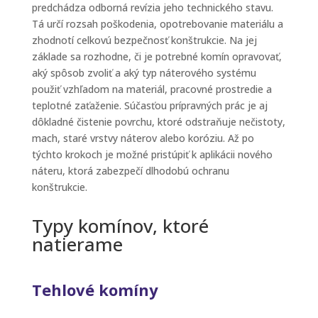
predchádza odborná revízia jeho technického stavu.
Tá určí rozsah poškodenia, opotrebovanie materiálu a
zhodnotí celkovú bezpečnosť konštrukcie. Na jej
základe sa rozhodne, či je potrebné komín opravovať,
aký spôsob zvoliť a aký typ náterového systému
použiť vzhľadom na materiál, pracovné prostredie a
teplotné zaťaženie. Súčasťou prípravných prác je aj
dôkladné čistenie povrchu, ktoré odstraňuje nečistoty,
mach, staré vrstvy náterov alebo koróziu. Až po
týchto krokoch je možné pristúpiť k aplikácii nového
náteru, ktorá zabezpečí dlhodobú ochranu
konštrukcie.
Typy komínov, ktoré
natierame
Tehlové komíny