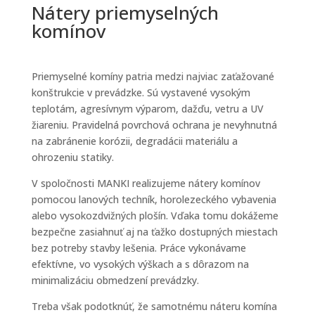
Nátery priemyselných
komínov
Priemyselné komíny patria medzi najviac zaťažované
konštrukcie v prevádzke. Sú vystavené vysokým
teplotám, agresívnym výparom, dažďu, vetru a UV
žiareniu. Pravidelná povrchová ochrana je nevyhnutná
na zabránenie korózii, degradácii materiálu a
ohrozeniu statiky.
V spoločnosti MANKI realizujeme nátery komínov
pomocou lanových techník, horolezeckého vybavenia
alebo vysokozdvižných plošín. Vďaka tomu dokážeme
bezpečne zasiahnuť aj na ťažko dostupných miestach
bez potreby stavby lešenia. Práce vykonávame
efektívne, vo vysokých výškach a s dôrazom na
minimalizáciu obmedzení prevádzky.
Treba však podotknúť, že samotnému náteru komína