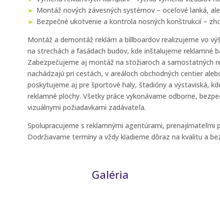
►
Montáž nových závesných systémov – oceľové lanká, ale
►
Bezpečné ukotvenie a kontrola nosných konštrukcií – zh
Montáž a demontáž reklám a billboardov realizujeme vo vý
na strechách a fasádach budov, kde inštalujeme reklamné ban
Zabezpečujeme aj montáž na stožiaroch a samostatných re
nachádzajú pri cestách, v areáloch obchodných centier aleb
poskytujeme aj pre športové haly, štadióny a výstaviská, k
reklamné plochy. Všetky práce vykonávame odborne, bezpeč
vizuálnymi požiadavkami zadávateľa.
Spolupracujeme s reklamnými agentúrami, prenajímateľmi p
Dodržiavame termíny a vždy kladieme dôraz na kvalitu a be
Galéria