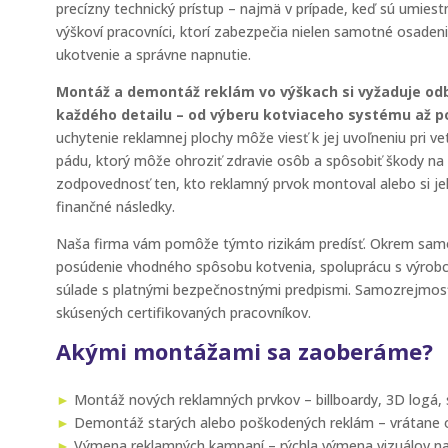
precízny technický prístup – najmä v prípade, keď sú umiest
výškoví pracovníci, ktorí zabezpečia nielen samotné osaden
ukotvenie a správne napnutie.
Montáž a demontáž reklám vo výškach si vyžaduje od
každého detailu – od výberu kotviaceho systému až po
uchytenie reklamnej plochy môže viesť k jej uvoľneniu pri 
pádu, ktorý môže ohroziť zdravie osôb a spôsobiť škody na
zodpovednosť ten, kto reklamný prvok montoval alebo si je
finančné následky.
Naša firma vám pomôže týmto rizikám predísť. Okrem sam
posúdenie vhodného spôsobu kotvenia, spoluprácu s výrobc
súlade s platnými bezpečnostnými predpismi. Samozrejmosť
skúsených certifikovaných pracovníkov.
Akými montážami sa zaoberáme?
►
Montáž nových reklamných prvkov – billboardy, 3D logá, 
►
Demontáž starých alebo poškodených reklám – vrátane od
►
Výmena reklamných kampaní – rýchla výmena vizuálov na