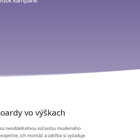
sledok kampane.
boardy vo výškach
dy sú neoddeliteľnou súčasťou moderného
 bezpečne, ich montáž a údržba si vyžaduje