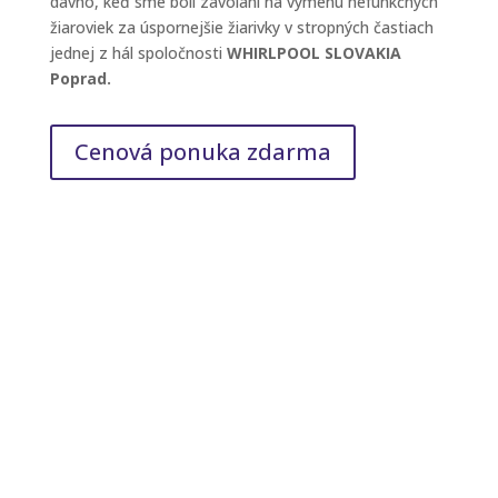
dávno, keď sme boli zavolaní na výmenu nefunkčných
žiaroviek za úspornejšie žiarivky v stropných častiach
jednej z hál spoločnosti
WHIRLPOOL SLOVAKIA
Poprad.
Cenová ponuka zdarma