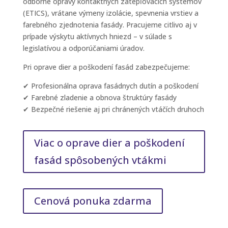
odborné opravy kontaktných zatepľovacích systémov
(ETICS), vrátane výmeny izolácie, spevnenia vrstiev a
farebného zjednotenia fasády. Pracujeme citlivo aj v
prípade výskytu aktívnych hniezd – v súlade s
legislatívou a odporúčaniami úradov.
Pri oprave dier a poškodení fasád zabezpečujeme:
✔ Profesionálna oprava fasádnych dutín a poškodení
✔ Farebné zladenie a obnova štruktúry fasády
✔ Bezpečné riešenie aj pri chránených vtáčích druhoch
Viac o oprave dier a poškodení
fasád spôsobených vtákmi
Cenová ponuka zdarma