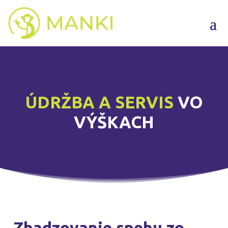
ÚDRŽBA A SERVIS
VO
VÝŠKACH
Zhadzovanie snehu zo