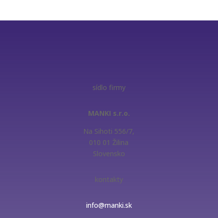
sídlo firmy
MANKI s.r.o.
Na Sihoti 556/7,
010 01 Žilina
Slovensko
kontakty
info@manki.sk