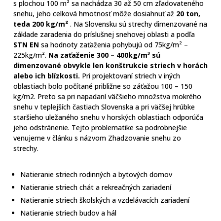
s plochou 100 m² sa nachádza 30 až 50 cm zľadovateného
snehu, jeho celková hmotnosť môže dosiahnuť až
20 ton,
teda 200 kg/m²
. Na Slovensku sú strechy dimenzované na
základe zaradenia do príslušnej snehovej oblasti a podľa
STN EN
sa hodnoty zaťaženia pohybujú od 75kg/m² –
225kg/m².
Na zaťaženie 300 – 400kg/m³ sú
dimenzované obvykle len konštrukcie striech v horách
alebo ich blízkosti.
Pri projektovaní striech v iných
oblastiach bolo počítané približne so záťažou 100 – 150
kg/m2. Preto sa pri napadaní väčšieho množstva mokrého
snehu v teplejších častiach Slovenska a pri väčšej hrúbke
staršieho uležaného snehu v horských oblastiach odporúča
jeho odstránenie. Tejto problematike sa podrobnejšie
venujeme v článku s názvom Zhadzovanie snehu zo
strechy.
Natieranie striech rodinných a bytových domov
Natieranie striech chát a rekreačných zariadení
Natieranie striech školských a vzdelávacích zariadení
Natieranie striech budov a hál