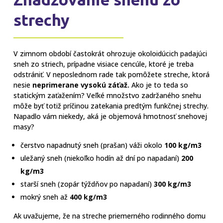
strechy
V zimnom období častokrát ohrozuje okoloidúcich padajúci
sneh zo striech, prípadne visiace cencúle, ktoré je treba
odstrániť. V neposlednom rade tak pomôžete streche, ktorá
nesie
neprimerane vysokú záťaž.
Ako je to teda so
statickým zaťažením? Veľké množstvo zadržaného snehu
môže byť totiž príčinou zatekania predtým funkčnej strechy.
Napadlo vám niekedy, aká je objemová hmotnosť snehovej
masy?
čerstvo napadnutý sneh (prašan) váži okolo
100 kg/m3
uležaný sneh (niekoľko hodín až dní po napadaní)
200
kg/m3
starší sneh (zopár týždňov po napadaní)
300 kg/m3
mokrý sneh až
400 kg/m3
Ak uvažujeme, že na streche priemerného rodinného domu