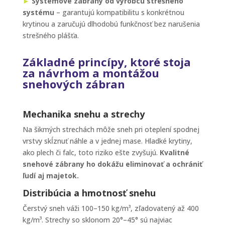
►
Systémové zábrany od výrobcu strešného
systému
– garantujú kompatibilitu s konkrétnou
krytinou a zaručujú dlhodobú funkčnosť bez narušenia
strešného plášťa.
Základné princípy, ktoré stoja
za návrhom a montážou
snehových zábran
Mechanika snehu a strechy
Na šikmých strechách môže sneh pri oteplení spodnej
vrstvy skĺznuť náhle a v jednej mase. Hladké krytiny,
ako plech či falc, toto riziko ešte zvyšujú.
Kvalitné
snehové zábrany ho dokážu eliminovať a ochrániť
ľudí aj majetok.
Distribúcia a hmotnosť snehu
Čerstvý sneh váži 100–150 kg/m³, zľadovatený až 400
kg/m³. Strechy so sklonom 20°–45° sú najviac