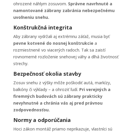
ohrozené náhlym zosuvom.
Správne navrhnuté a
namontované zábrany zabránia nebezpečnému
uvoľneniu snehu.
Konštrukčná integrita
Aby zábrany vydržali aj extrémnu záťaž, musia byť
pevne kotvené do nosnej konštrukcie
a
rozmiestnené vo viacerých radoch. Tak sa zaistí
rovnomerné rozloženie snehovej váhy a dlhá životnosť
strechy.
Bezpečnosť okolia stavby
Zosuv snehu z výšky môže poškodiť autá, markízy,
balkóny či výklady – a ohroziť ľudí.
Pri verejných a
firemných budovách sú zábrany prakticky
nevyhnutné a chránia vás aj pred právnou
zodpovednosťou.
Normy a odporúčania
Hoci zákon montáž priamo neprikazuje, vlastníci sú