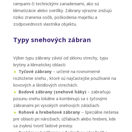
rampami či technickými zariadeniami, ako sú
klimatizácie alebo svetlíky. Zábrany výrazne znižujú
riziko zranenia osôb, poškodenia majetku a
zodpovednosti vlastníka objektu.
Typy snehových zábran
Výber typu zábrany závisí od sklonu strechy, typu
krytiny a klimatickej oblasti:
►
Tyčové zábrany
– určené na rovnomerné
rozloženie snehu , ktoré sú najčastejšie používané na
kovových a škridlových strechách.
►
Bodové zábrany (snehové háky)
– zabraňujú
posunu snehu lokálne a kombinujú sa s tyčovými
zábranami pri vysokých snehových záťažiach.
►
Rohové a hrebeňové zábrany
– špeciálne riešenia
pre oblasti pri nárožiach, úžľabiach alebo hrebeni, kde
sa zvyknú tvoriť ľadové previsy.