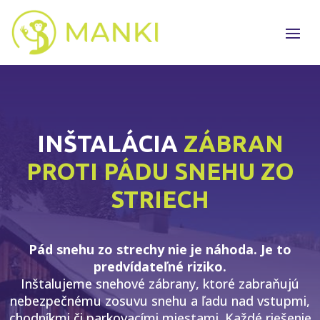
INŠTALÁCIA
ZÁBRAN
PROTI PÁDU SNEHU ZO
STRIECH
Pád snehu zo strechy nie je náhoda. Je to
predvídateľné riziko.
Inštalujeme snehové zábrany, ktoré zabraňujú
nebezpečnému zosuvu snehu a ľadu nad vstupmi,
chodníkmi či parkovacími miestami. Každé riešenie