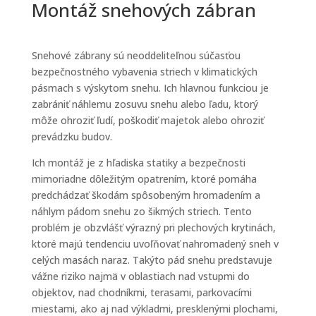
Montáž snehových zábran
Snehové zábrany sú neoddeliteľnou súčasťou
bezpečnostného vybavenia striech v klimatických
pásmach s výskytom snehu. Ich hlavnou funkciou je
zabrániť náhlemu zosuvu snehu alebo ľadu, ktorý
môže ohroziť ľudí, poškodiť majetok alebo ohroziť
prevádzku budov.
Ich montáž je z hľadiska statiky a bezpečnosti
mimoriadne dôležitým opatrením, ktoré pomáha
predchádzať škodám spôsobeným hromadením a
náhlym pádom snehu zo šikmých striech. Tento
problém je obzvlášť výrazný pri plechových krytinách,
ktoré majú tendenciu uvoľňovať nahromadený sneh v
celých masách naraz. Takýto pád snehu predstavuje
vážne riziko najmä v oblastiach nad vstupmi do
objektov, nad chodníkmi, terasami, parkovacími
miestami, ako aj nad výkladmi, presklenými plochami,