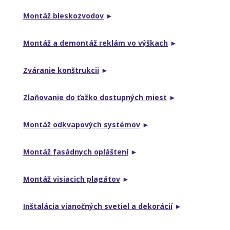
Montáž bleskozvodov
►
Montáž a demontáž reklám vo výškach
►
Zváranie konštrukcii
►
Zlaňovanie do ťažko dostupných miest
►
Montáž odkvapových systémov
►
Montáž fasádnych opláštení
►
Montáž visiacich plagátov
►
Inštalácia vianočných svetiel a dekorácií
►