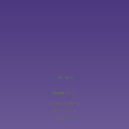
sídlo firmy
MANKI s.r.o.
Na Sihoti 556/7,
010 01 Žilina
Slovensko