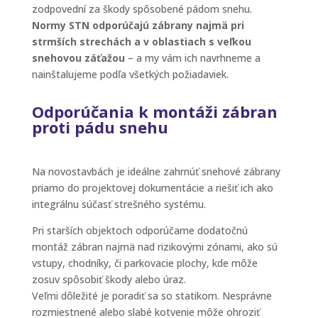
zodpovední za škody spôsobené pádom snehu.
Normy STN odporúčajú zábrany najmä pri
strmších strechách a v oblastiach s veľkou
snehovou záťažou
– a my vám ich navrhneme a
nainštalujeme podľa všetkých požiadaviek.
Odporúčania k montáži zábran
proti pádu snehu
Na novostavbách je ideálne zahrnúť snehové zábrany
priamo do projektovej dokumentácie a riešiť ich ako
integrálnu súčasť strešného systému.
Pri starších objektoch odporúčame dodatočnú
montáž zábran najmä nad rizikovými zónami, ako sú
vstupy, chodníky, či parkovacie plochy, kde môže
zosuv spôsobiť škody alebo úraz.
Veľmi dôležité je poradiť sa so statikom. Nesprávne
rozmiestnené alebo slabé kotvenie môže ohroziť